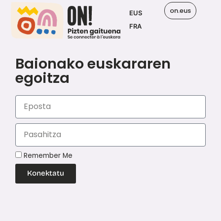
on.eus
EUS
FRA
Baionako euskararen
egoitza
Remember Me
Konektatu